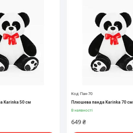
Пан-70
 Karinka 50 см
Плюшева панда Karinka 70 см
В наявності
649 ₴