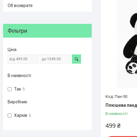
Об возврате
Фільтри
Ціна
В наявності
Так
6
Пан-50
Виробник
Плюшева панда
В наявності
Харків
6
499 ₴