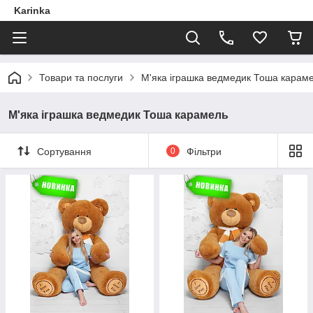
Karinka
Товари та послуги
М'яка іграшка ведмедик Тоша карам
М'яка іграшка ведмедик Тоша карамель
Сортування
0
Фільтри