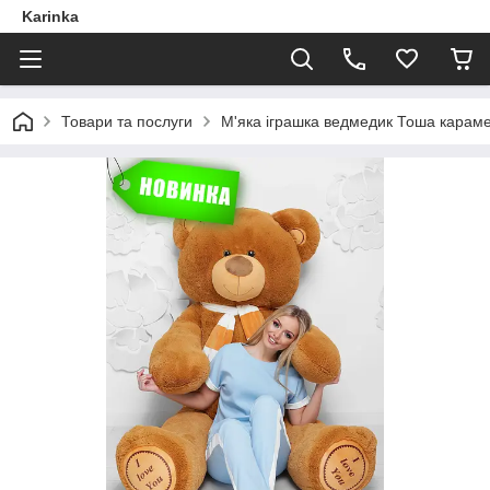
Karinka
Товари та послуги
М'яка іграшка ведмедик Тоша карам