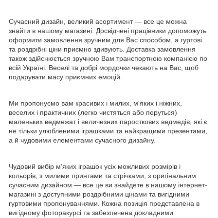
Сучасний дизайн, великий асортимент — все це можна
знайти в нашому магазині. Досвідчені працівники допоможуть
оформити замовлення зручним для Вас способом, а гуртові
та роздрібні ціни приємно здивують. Доставка замовлення
також здійснюється зручною Вам транспортною компанією по
всій Україні. Веселі та добрі мордочки чекають на Вас, щоб
подарувати масу приємних емоцій.
Ми пропонуємо вам красивих і милих, м'яких і ніжних,
веселих і практичних (легко чистяться або перуться)
маленьких ведмежат і величезних паросткових ведмедів, які є
не тільки улюбленими іграшками та найкращими презентами,
а й чудовими елементами сучасного дизайну.
Чудовий вибір м'яких іграшок усіх можливих розмірів і
кольорів, з милими принтами та стрічками, з оригінальним
сучасним дизайном — все це ви знайдете в нашому інтернет-
магазині з доступними роздрібними цінами та вигідними
гуртовими пропонуваннями. Кожна позиція представлена в
вигідному фоторакурсі та забезпечена докладними