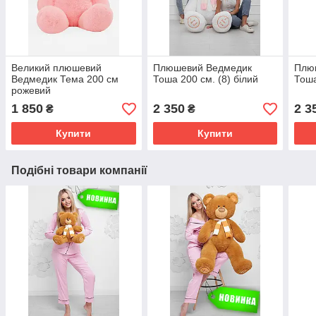
Великий плюшевий
Плюшевий Ведмедик
Плю
Ведмедик Тема 200 см
Тоша 200 см. (8) білий
Тоша
рожевий
1 850
2 350
2 3
₴
₴
Купити
Купити
Подібні товари компанії