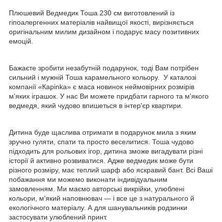
Плюшевий Ведмедик Тоша 230 см виготовлений із
гіпоалергенних матеріалів найвищої якості, вирізняється
оригінальним милим дизайном і подарує масу позитивних
емоцій.
Бажаєте зробити незабутній подарунок, тоді Вам потрібен
сильний і мужній Тоша карамельного кольору. У каталозі
компанії «Карinka» є маса новинок неймовірних розмірів
м'яких іграшок. У нас Ви можете придбати гарного та м'якого
ведмедя, який чудово впишеться в інтер'єр квартири.
Дитина буде щаслива отримати в подарунок мила з яким
зручно гуляти, спати та просто веселитися. Тоша чудово
підходить для рольових ігор, дитина зможе вигадувати різні
історії й активно розвиватися. Адже ведмедик може бути
різного розміру, має теплий шарф або яскравий бант. Всі Ваші
побажання ми можемо виконати індивідуальним
замовленням. Ми маємо авторські викрійки, улюблені
кольори, м'який наповнювач — і все це з натурального й
екологічного матеріалу. А для шанувальників родзинки
застосувати улюблений принт.