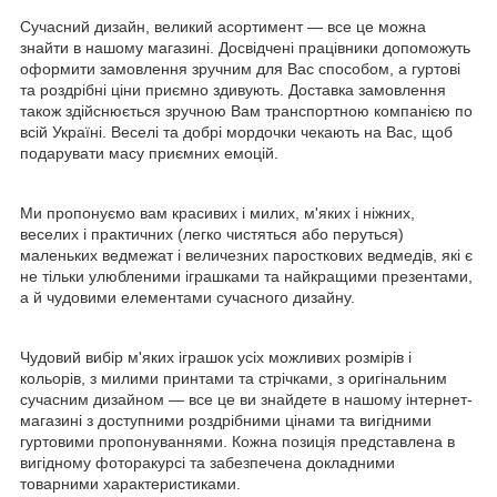
Сучасний дизайн, великий асортимент — все це можна
знайти в нашому магазині. Досвідчені працівники допоможуть
оформити замовлення зручним для Вас способом, а гуртові
та роздрібні ціни приємно здивують. Доставка замовлення
також здійснюється зручною Вам транспортною компанією по
всій Україні. Веселі та добрі мордочки чекають на Вас, щоб
подарувати масу приємних емоцій.
Ми пропонуємо вам красивих і милих, м'яких і ніжних,
веселих і практичних (легко чистяться або перуться)
маленьких ведмежат і величезних паросткових ведмедів, які є
не тільки улюбленими іграшками та найкращими презентами,
а й чудовими елементами сучасного дизайну.
Чудовий вибір м'яких іграшок усіх можливих розмірів і
кольорів, з милими принтами та стрічками, з оригінальним
сучасним дизайном — все це ви знайдете в нашому інтернет-
магазині з доступними роздрібними цінами та вигідними
гуртовими пропонуваннями. Кожна позиція представлена в
вигідному фоторакурсі та забезпечена докладними
товарними характеристиками.