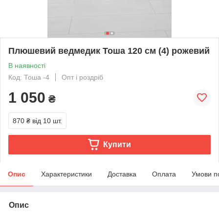
Плюшевий ведмедик Тоша 120 см (4) рожевий
В наявності
Код: Тоша -4
Опт і роздріб
1 050
₴
870 ₴
від 10 шт.
Купити
Опис
Характеристики
Доставка
Оплата
Умови п
Опис