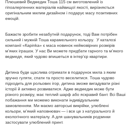
Плюшевий Ведмедик Тоша 115 см виготовлений із
гіпоалергенних матеріалів найвищої якості, вирізняється
оригінальним милим дизайном і подарує масу позитивних
емоцій.
Бажаєте зробити незабутній подарунок, тоді Вам потрібен
сильний і мужній Тоша карамельного кольору. У каталозі
компанії «Карinka» є маса новинок неймовірних розмірів
м'яких іграшок. У нас Ви можете придбати гарного та м'якого
ведмедя, який чудово впишеться в інтер'єр квартири.
Дитина буде щаслива отримати в подарунок мила з яким
зручно гуляти, спати та просто веселитися. Тоша чудово
підходить для рольових ігор, дитина зможе вигадувати різні
історії й активно розвиватися. Адже ведмедик може бути
різного розміру, має теплий шарф або яскравий бант. Всі Ваші
побажання ми можемо виконати індивідуальним
замовленням. Ми маємо авторські викрійки, улюблені
кольори, м'який наповнювач — і все це з натурального й
екологічного матеріалу. А для шанувальників родзинки
застосувати улюблений принт.