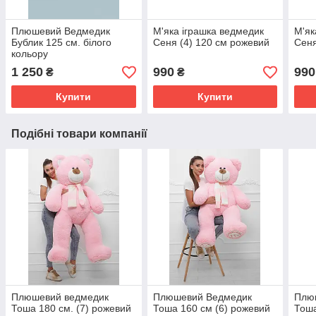
Плюшевий Ведмедик
М'яка іграшка ведмедик
М'як
Бублик 125 см. білого
Сеня (4) 120 см рожевий
Сеня
кольору
1 250
990
990
₴
₴
Купити
Купити
Подібні товари компанії
Плюшевий ведмедик
Плюшевий Ведмедик
Плю
Тоша 180 см. (7) рожевий
Тоша 160 см (6) рожевий
Тоша