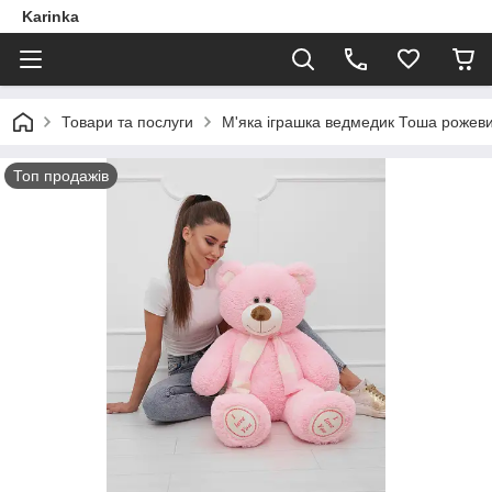
Karinka
Товари та послуги
М'яка іграшка ведмедик Тоша рожев
Топ продажів