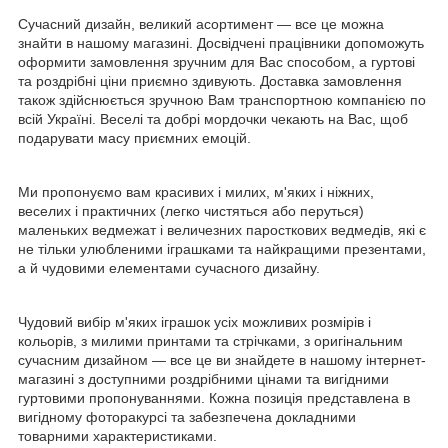
Сучасний дизайн, великий асортимент — все це можна
знайти в нашому магазині. Досвідчені працівники допоможуть
оформити замовлення зручним для Вас способом, а гуртові
та роздрібні ціни приємно здивують. Доставка замовлення
також здійснюється зручною Вам транспортною компанією по
всій Україні. Веселі та добрі мордочки чекають на Вас, щоб
подарувати масу приємних емоцій.
Ми пропонуємо вам красивих і милих, м'яких і ніжних,
веселих і практичних (легко чистяться або перуться)
маленьких ведмежат і величезних паросткових ведмедів, які є
не тільки улюбленими іграшками та найкращими презентами,
а й чудовими елементами сучасного дизайну.
Чудовий вибір м'яких іграшок усіх можливих розмірів і
кольорів, з милими принтами та стрічками, з оригінальним
сучасним дизайном — все це ви знайдете в нашому інтернет-
магазині з доступними роздрібними цінами та вигідними
гуртовими пропонуваннями. Кожна позиція представлена в
вигідному фоторакурсі та забезпечена докладними
товарними характеристиками.