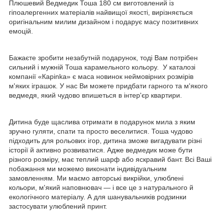
Плюшевий Ведмедик Тоша 180 см виготовлений із
гіпоалергенних матеріалів найвищої якості, вирізняється
оригінальним милим дизайном і подарує масу позитивних
емоцій.
Бажаєте зробити незабутній подарунок, тоді Вам потрібен
сильний і мужній Тоша карамельного кольору. У каталозі
компанії «Карinka» є маса новинок неймовірних розмірів
м'яких іграшок. У нас Ви можете придбати гарного та м'якого
ведмедя, який чудово впишеться в інтер'єр квартири.
Дитина буде щаслива отримати в подарунок мила з яким
зручно гуляти, спати та просто веселитися. Тоша чудово
підходить для рольових ігор, дитина зможе вигадувати різні
історії й активно розвиватися. Адже ведмедик може бути
різного розміру, має теплий шарф або яскравий бант. Всі Ваші
побажання ми можемо виконати індивідуальним
замовленням. Ми маємо авторські викрійки, улюблені
кольори, м'який наповнювач — і все це з натурального й
екологічного матеріалу. А для шанувальників родзинки
застосувати улюблений принт.