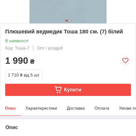
Плюшевий ведмедик Тоша 180 см. (7) білий
В наявності
Код: Тоша-7
Опт і роздріб
1 990
₴
1 710 ₴
від 5 шт.
Купити
Опис
Характеристики
Доставка
Оплата
Умови п
Опис