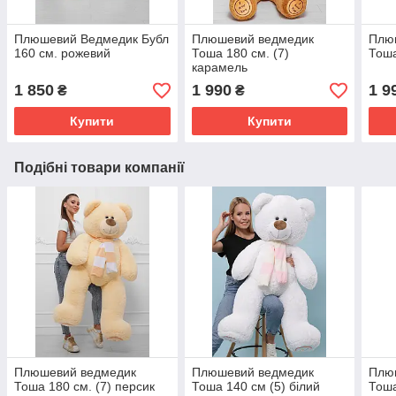
Плюшевий Ведмедик Бубл
Плюшевий ведмедик
Плю
160 см. рожевий
Тоша 180 см. (7)
Тоша
карамель
1 850
1 990
1 9
₴
₴
Купити
Купити
Подібні товари компанії
Плюшевий ведмедик
Плюшевий ведмедик
Плю
Тоша 180 см. (7) персик
Тоша 140 см (5) білий
Тоша