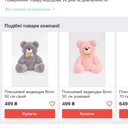
Всі умови повернення
Подібні товари компанії
Плюшевий ведмедик Віллі
Плюшевий ведмедик Віллі
Плюш
50 см сірий
50 см рожевий
70 с
499
499
649
₴
₴
Купити
Купити