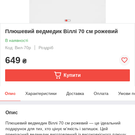
Плюшевий ведмедик Віллі 70 см рожевий
В наявності
Код: Вил-70р
Роздріб
649
₴
Купити
Опис
Характеристики
Доставка
Оплата
Умови п
Опис
Плюшевий ведмедик Віллі 70 см рожевий — це ідеальний
подарунок для тих, хто цінує м'якість і затишок. Цей
прекрасний ведмедик виготовлений із високоякісного плюшу