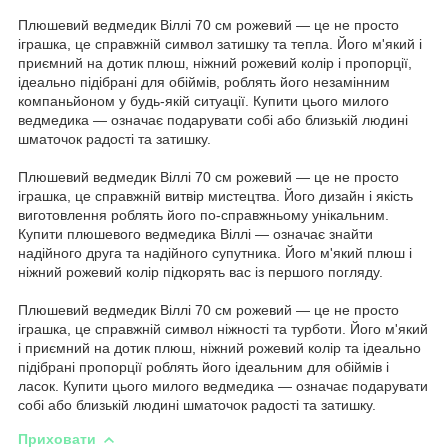
Плюшевий ведмедик Віллі 70 см рожевий — це не просто
іграшка, це справжній символ затишку та тепла. Його м'який і
приємний на дотик плюш, ніжний рожевий колір і пропорції,
ідеально підібрані для обіймів, роблять його незамінним
компаньйоном у будь-якій ситуації. Купити цього милого
ведмедика — означає подарувати собі або близькій людині
шматочок радості та затишку.
Плюшевий ведмедик Віллі 70 см рожевий — це не просто
іграшка, це справжній витвір мистецтва. Його дизайн і якість
виготовлення роблять його по-справжньому унікальним.
Купити плюшевого ведмедика Віллі — означає знайти
надійного друга та надійного супутника. Його м'який плюш і
ніжний рожевий колір підкорять вас із першого погляду.
Плюшевий ведмедик Віллі 70 см рожевий — це не просто
іграшка, це справжній символ ніжності та турботи. Його м'який
і приємний на дотик плюш, ніжний рожевий колір та ідеально
підібрані пропорції роблять його ідеальним для обіймів і
ласок. Купити цього милого ведмедика — означає подарувати
собі або близькій людині шматочок радості та затишку.
Приховати