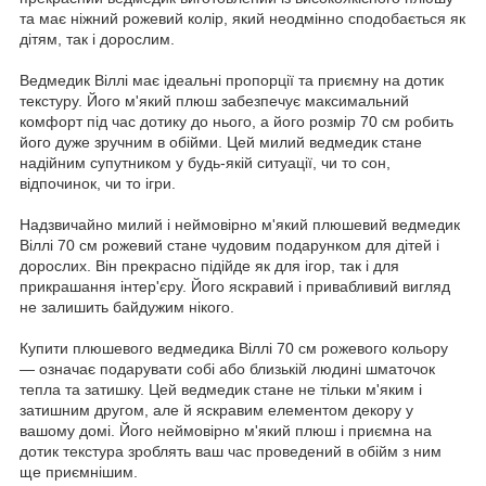
та має ніжний рожевий колір, який неодмінно сподобається як
дітям, так і дорослим.
Ведмедик Віллі має ідеальні пропорції та приємну на дотик
текстуру. Його м'який плюш забезпечує максимальний
комфорт під час дотику до нього, а його розмір 70 см робить
його дуже зручним в обійми. Цей милий ведмедик стане
надійним супутником у будь-якій ситуації, чи то сон,
відпочинок, чи то ігри.
Надзвичайно милий і неймовірно м'який плюшевий ведмедик
Віллі 70 см рожевий стане чудовим подарунком для дітей і
дорослих. Він прекрасно підійде як для ігор, так і для
прикрашання інтер'єру. Його яскравий і привабливий вигляд
не залишить байдужим нікого.
Купити плюшевого ведмедика Віллі 70 см рожевого кольору
— означає подарувати собі або близькій людині шматочок
тепла та затишку. Цей ведмедик стане не тільки м'яким і
затишним другом, але й яскравим елементом декору у
вашому домі. Його неймовірно м'який плюш і приємна на
дотик текстура зроблять ваш час проведений в обійм з ним
ще приємнішим.