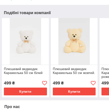
Подібні товари компанії
Плюшевий ведмедик
Плюшевий ведмедик
Плю
Карамелька 50 см білий
Карамелька 50 см жовтий.
Кара
рож
499
499
499
₴
₴
Купити
Купити
Про нас