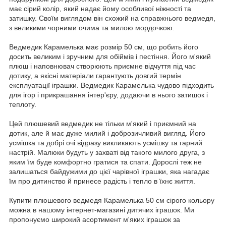
має сірий колір, який надає йому особливої ніжності та
затишку. Своїм виглядом він схожий на справжнього ведмедя,
з великими чорними очима та милою мордочкою.
Ведмедик Карамелька має розмір 50 см, що робить його
досить великим і зручним для обіймів і пестіння. Його м'який
плюш і наповнювач створюють приємне відчуття під час
дотику, а якісні матеріали гарантують довгий термін
експлуатації іграшки. Ведмедик Карамелька чудово підходить
для ігор і прикрашання інтер'єру, додаючи в нього затишок і
теплоту.
Цей плюшевий ведмедик не тільки м'який і приємний на
дотик, але й має дуже милий і доброзичливий вигляд. Його
усмішка та добрі очі відразу викликають усмішку та гарний
настрій. Малюки будуть у захваті від такого милого друга, з
яким їм буде комфортно гратися та спати. Дорослі теж не
залишаться байдужими до цієї чарівної іграшки, яка нагадає
їм про дитинство й принесе радість і тепло в їхнє життя.
Купити плюшевого ведмедя Карамелька 50 см сірого кольору
можна в нашому інтернет-магазині дитячих іграшок. Ми
пропонуємо широкий асортимент м'яких іграшок за