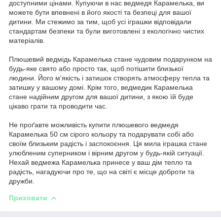
доступними цінами. Купуючи в нас ведмедя Карамелька, ви
можете бути впевнені в його якості та безпеці для вашої
дитини. Ми стежимо за тим, щоб усі іграшки відповідали
стандартам безпеки та були виготовлені з екологічно чистих
матеріалів.
Плюшевий ведмідь Карамелька стане чудовим подарунком на
будь-яке свято або просто так, щоб потішити близької
людини. Його м'якість і затишок створять атмосферу тепла та
затишку у вашому домі. Крім того, ведмедик Карамелька
стане надійним другом для вашої дитини, з якою їй буде
цікаво грати та проводити час.
Не проґавте можливість купити плюшевого ведмедя
Карамелька 50 см сірого кольору та подарувати собі або
своїм близьким радість і заспокоєння. Ця мила іграшка стане
улюбленим суперником і вірним другом у будь-якій ситуації.
Нехай ведмежа Карамелька принесе у ваш дім тепло та
радість, нагадуючи про те, що на світі є місце доброти та
дружби.
Приховати