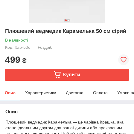
Плюшевий ведмедик Карамелька 50 см сірий
В наявності
Код: Кар-50c
Роздріб
499
₴
Купити
Опис
Характеристики
Доставка
Оплата
Умови п
Опис
Плюшевий ведмедик Карамелька — це чарівна іграшка, яка
стане ідеальним другом для вашої дитини або прекрасним
подарунком для дорослого. Цей м'який і пухнастий ведмедик