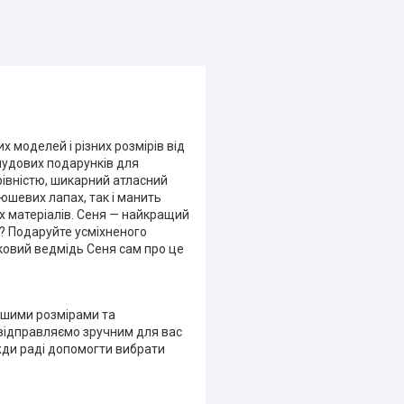
 моделей і різних розмірів від
 чудових подарунків для
рівністю, шикарний атласний
юшевих лапах, так і манить
их матеріалів. Сеня — найкращий
и? Подаруйте усміхненого
иковий ведмідь Сеня сам про це
ашими розмірами та
 відправляємо зручним для вас
вжди раді допомогти вибрати