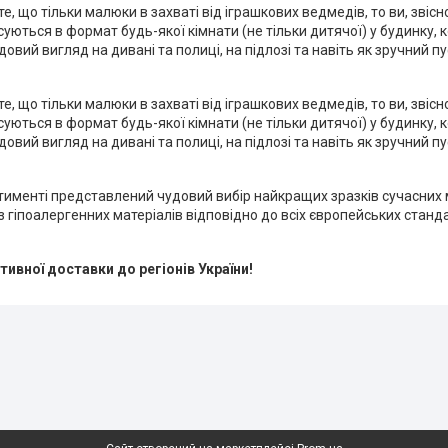
, що тільки малюки в захваті від іграшкових ведмедів, то ви, звісно
ються в формат будь-якої кімнати (не тільки дитячої) у будинку, кот
овий вигляд на дивані та полиці, на підлозі та навіть як зручний пу
, що тільки малюки в захваті від іграшкових ведмедів, то ви, звісно
ються в формат будь-якої кімнати (не тільки дитячої) у будинку, кот
овий вигляд на дивані та полиці, на підлозі та навіть як зручний пу
именті представлений чудовий вибір найкращих зразків сучасних м'
з гіпоалергенних матеріалів відповідно до всіх європейських станда
тивної доставки до регіонів України!