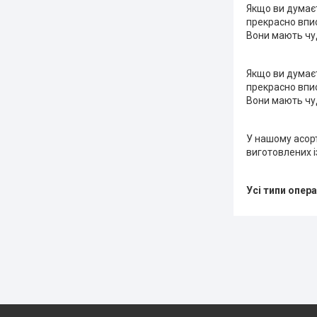
Якщо ви думаєте
прекрасно впису
Вони мають чуд
Якщо ви думаєте
прекрасно впису
Вони мають чуд
У нашому асорт
виготовлених і
Усі типи опера