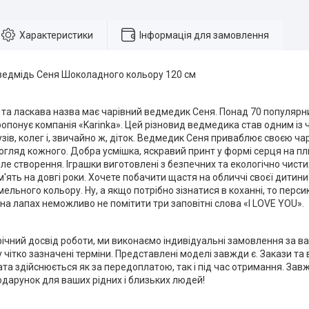
Характеристики
Інформація для замовлення
 ведмідь Сеня Шоколадного кольору 120 см
а ласкава назва має чарівний ведмедик Сеня. Понад 70 популярних
ропонує компанія «Karinka». Цей різновид ведмедика став одним із
зів, колег і, звичайно ж, діток. Ведмедик Сеня приваблює своєю ча
огляд кожного. Добра усмішка, яскравий принт у формі серця на пл
ле створення. Іграшки виготовлені з безпечних та екологічно чист
м'ять на довгі роки. Хочете побачити щастя на обличчі своєї дитин
льного кольору. Ну, а якщо потрібно зізнатися в коханні, то перс
 на лапах неможливо не помітити три заповітні слова «I LOVE YOU».
ічний досвід роботи, ми виконаємо індивідуальні замовлення за в
чітко зазначені терміни. Представлені моделі завжди є. Закази та
та здійснюється як за передоплатою, так і під час отримання. За
дарунок для ваших рідних і близьких людей!