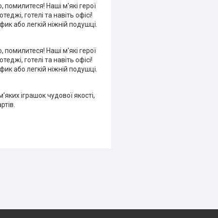
, помилитеся! Наші м'які герої
еджі, готелі та навіть офісі!
фик або легкій ніжній подушці.
, помилитеся! Наші м'які герої
еджі, готелі та навіть офісі!
фик або легкій ніжній подушці.
яких іграшок чудової якості,
ртів.