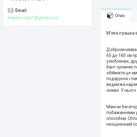
Опис
kharkov.toys1@gmail.com
М'яка іграшка
Доброзичлива т
65 до 160 см п
улюблених, дру
бант зупиняє п
обіймати це ми
подарунок і па
ведмежа караме
скаже. У нього
Маючи багатор
побажаннями у 
способом. Опла
неоціненний по