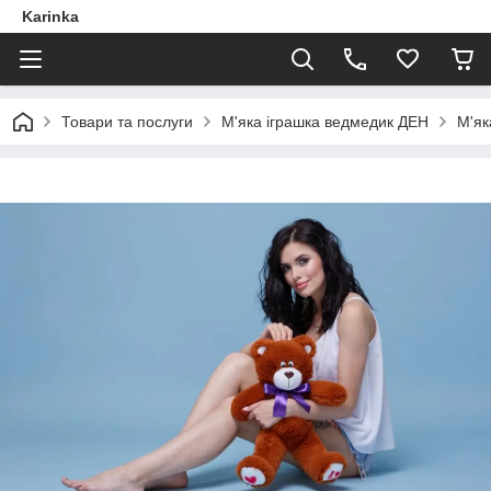
Karinka
Товари та послуги
М'яка іграшка ведмедик ДЕН
М'як