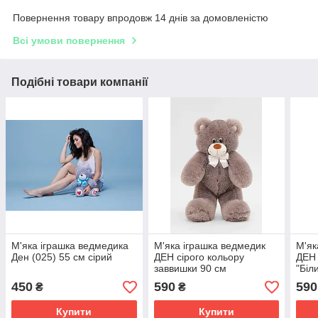
Повернення товару впродовж 14 днів за домовленістю
Всі умови повернення
Подібні товари компанії
М'яка іграшка ведмедика
М'яка іграшка ведмедик
М'як
Ден (025) 55 см сірий
ДЕН сірого кольору
ДЕН 
заввишки 90 см
"Біл
450
590
590
₴
₴
Купити
Купити