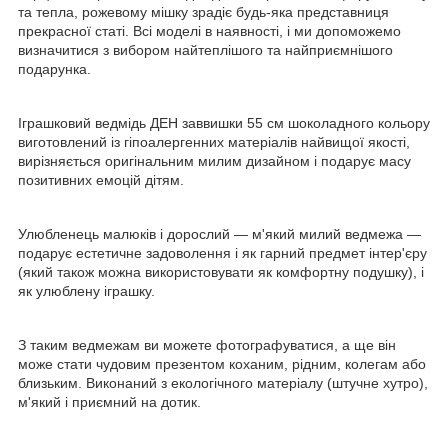
та тепла, рожевому мішку зрадіє будь-яка представниця
прекрасної статі. Всі моделі в наявності, і ми допоможемо
визначитися з вибором найтеплішого та найприємнішого
подарунка.
Іграшковий ведмідь ДЕН заввишки 55 см шоколадного кольору
виготовлений із гіпоалергенних матеріалів найвищої якості,
вирізняється оригінальним милим дизайном і подарує масу
позитивних емоцій дітям.
Улюбленець малюків і дорослий — м'який милий ведмежа —
подарує естетичне задоволення і як гарний предмет інтер'єру
(який також можна використовувати як комфортну подушку), і
як улюблену іграшку.
З таким ведмежам ви можете фотографуватися, а ще він
може стати чудовим презентом коханим, рідним, колегам або
близьким. Виконаний з екологічного матеріалу (штучне хутро),
м'який і приємний на дотик.