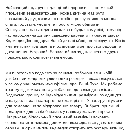
Найкращий подарунок для дітей і дорослих — це м'який
плюшевий ведмежатко Ден! Кожна дитина має бути
незамінний друг, з яким не потрібно розлучатися, а можна
спати, годувати, чесати та просто міцно обіймати.
Спілкування для людини важливо в будь-якому віці, тому під
час народження дитини заведено дарувати пухнасте щастя.
Ведмедик Ден подарує Вашій дитині м'які, теплі відчуття. Він із
ним не тільки гратиме, а й розповідатиме про свої радощі та
досягнення. Яскравий, барвистий вигляд плюшевого друга
подарує малюкові позитивні емоції.
Ми виготовимо ведмежа за вашими побажаннями. «Мій
улюблений колір, мій улюблений розмір», - яксолоджувалася
у всьому знайомому мультфільмі про Вінні-Пухе. Ми робимо
іграшку від компактного улюбленця до ведмедя-велікана.
З'єднуємо іграшку за індивідуальними розмірами за один день
із натуральних гіпоалергенних матеріалів. У нас зручні умови
для замовлення та відправлення товару. Вибрати приємний
подарунок для своїх близьких у нашому магазині просто.
Наприклад, білосніжний плюшевий ведмідь із яскраво-
червоною метеликкою допоможе возз'єднатися двом охочим
серцям, а сірий милий ведмедик створить атмосферу затишку