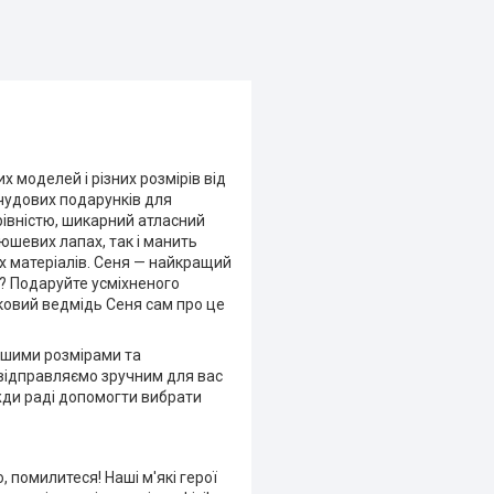
 моделей і різних розмірів від
 чудових подарунків для
рівністю, шикарний атласний
юшевих лапах, так і манить
их матеріалів. Сеня — найкращий
и? Подаруйте усміхненого
иковий ведмідь Сеня сам про це
ашими розмірами та
 відправляємо зручним для вас
вжди раді допомогти вибрати
, помилитеся! Наші м'які герої