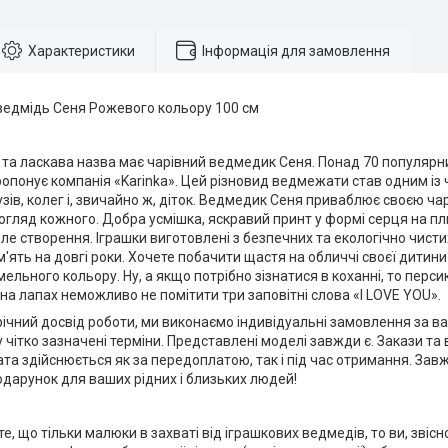
Характеристики
Інформація для замовлення
 ведмідь Сеня Рожевого кольору 100 см
а ласкава назва має чарівний ведмедик Сеня. Понад 70 популярних
ропонує компанія «Karinka». Цей різновид ведмежати став одним із
зів, колег і, звичайно ж, діток. Ведмедик Сеня приваблює своєю ча
огляд кожного. Добра усмішка, яскравий принт у формі серця на пл
ле створення. Іграшки виготовлені з безпечних та екологічно чист
м'ять на довгі роки. Хочете побачити щастя на обличчі своєї дитин
льного кольору. Ну, а якщо потрібно зізнатися в коханні, то перс
 на лапах неможливо не помітити три заповітні слова «I LOVE YOU».
ічний досвід роботи, ми виконаємо індивідуальні замовлення за в
чітко зазначені терміни. Представлені моделі завжди є. Закази та
та здійснюється як за передоплатою, так і під час отримання. За
дарунок для ваших рідних і близьких людей!
, що тільки малюки в захваті від іграшкових ведмедів, то ви, звісно