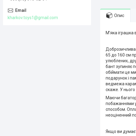
Опис
kharkov.toys1@gmail.com
М'яка іграшка
Доброзичлива т
65 до 160 см п
улюблених, дру
бант зупиняє п
обіймати це ми
подарунок і па
ведмежа караме
скаже. У нього
Маючи багатор
побажаннями у 
способом. Опла
неоціненний по
Якщо ви думаєте