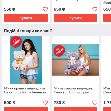
біли
550
650
650
₴
₴
Купити
Купити
Подібні товари компанії
М'яка іграшка ведмедика
М'яка іграшка ведмедик
М'як
Сеня (0.5) 65 см бежевий
Сеня (3) 100 см сірий
Сеня
500
780
1 7
₴
₴