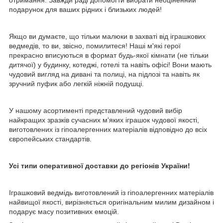
подарунок для ваших рідних і близьких людей!
Якщо ви думаєте, що тільки малюки в захваті від іграшкових
ведмедів, то ви, звісно, помилитеся! Наші м'які герої
прекрасно вписуються в формат будь-якої кімнати (не тільки
дитячої) у будинку, котеджі, готелі та навіть офісі! Вони мають
чудовий вигляд на дивані та полиці, на підлозі та навіть як
зручний пуфик або легкій ніжній подушці.
У нашому асортименті представлений чудовий вибір
найкращих зразків сучасних м'яких іграшок чудової якості,
виготовлених із гіпоалергенних матеріалів відповідно до всіх
європейських стандартів.
Усі типи оперативної доставки до регіонів України!
Іграшковий ведмідь виготовлений із гіпоалергенних матеріалів
найвищої якості, вирізняється оригінальним милим дизайном і
подарує масу позитивних емоцій.