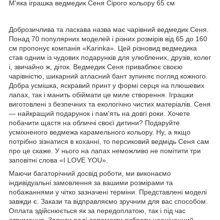
М'яка іграшка ведмедик Сеня Сірого кольору 65 см
Доброзичлива та ласкава назва має чарівний ведмедик Сеня.
Понад 70 популярних моделей і різних розмірів від 65 до 160
см пропонує компанія «Karinka». Цей різновид ведмедика
став одним із чудових подарунків для улюблених, друзів, колег
і, звичайно ж, діток. Ведмедик Сеня приваблює своєю
чарівністю, шикарний атласний бант зупиняє погляд кожного.
Добра усмішка, яскравий принт у формі серця на плюшевих
лапах, так і манить обіймати це миле створення. Іграшки
виготовлені з безпечних та екологічно чистих матеріалів. Сеня
— найкращий подарунок і пам'ять на довгі роки. Хочете
побачити щастя на обличчі своєї дитини? Подаруйте
усміхненого ведмежа карамельного кольору. Ну, а якщо
потрібно зізнатися в коханні, то персиковий ведмідь Сеня сам
про це скаже. У нього на лапах неможливо не помітити три
заповітні слова «I LOVE YOU».
Маючи багаторічний досвід роботи, ми виконаємо
індивідуальні замовлення за вашими розмірами та
побажаннями у чітко зазначені терміни. Представлені моделі
завжди є. Закази та відправляємо зручним для вас способом.
Оплата здійснюється як за передоплатою, так і під час
отримання. Завжди раді допомогти вибрати неоціненний